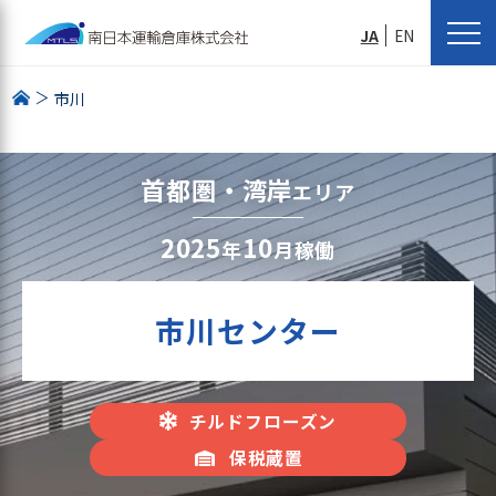
JA
EN
市川
首都圏・湾岸
エリア
2025
10
年
月稼働
市川センター
チルドフローズン
保税蔵置