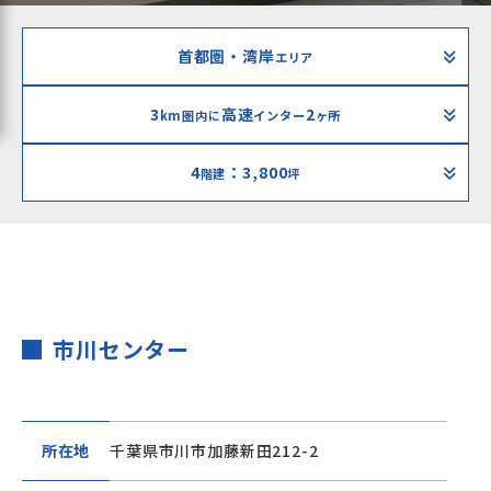
首都圏・湾岸
エリア
3
高速
2
km圏内に
インター
ヶ所
4
：3,800
階建
坪
市川センター
所在地
千葉県市川市加藤新田212-2