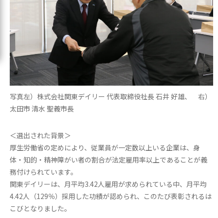
写真左）株式会社関東デイリー 代表取締役社長 石井 好雄、 右）
太田市 清水 聖義市長
＜選出された背景＞
厚生労働省の定めにより、従業員が一定数以上いる企業は、身
体・知的・精神障がい者の割合が法定雇用率以上であることが義
務付けられています。
関東デイリーは、月平均3.42人雇用が求められている中、月平均
4.42人（129％）採用した功績が認められ、このたび表彰されるは
こびとなりました。