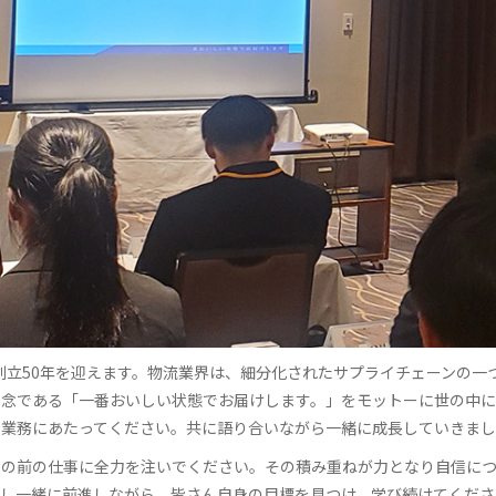
に創立50年を迎えます。物流業界は、細分化されたサプライチェーンの
理念である「一番おいしい状態でお届けします。」をモットーに世の中に
て業務にあたってください。共に語り合いながら一緒に成長していきまし
目の前の仕事に全力を注いでください。その積み重ねが力となり自信に
頼し一緒に前進しながら、皆さん自身の目標を見つけ、学び続けてくださ