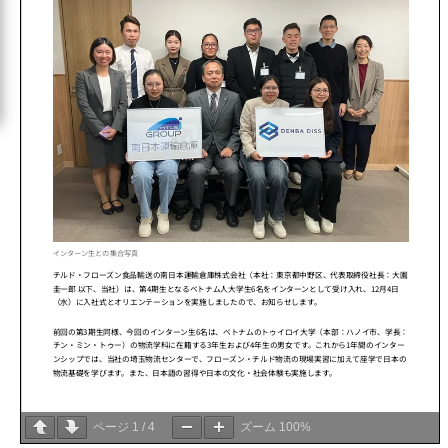
ページ
1
/
4
ズーム
100%