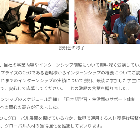
説明会の様子
し、当社の事業内容やインターンシップ制度について興味深く受講して
プライズのCEOである岩堀様からインターンシップの概要についてご
これまでのインターンシップの実績について説明、最後に参加した学生
ので、安心して応募してください。」との激励の言葉を贈りました。
ーンシップのスケジュール詳細」「日本語学習・生活面のサポート体制
プへの関心の高さが伺えました。
つにグローバル展開を掲げているなか、世界で通用する人材獲得は喫緊
で、グローバル人材の獲得強化を推進してまいります。